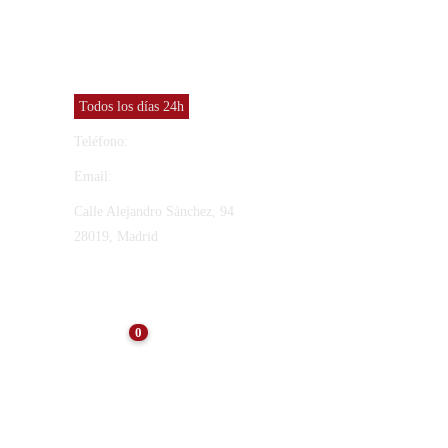
CONTACTO
Vinresa S.L
Todos los días 24h
Teléfono:
91 565 27 12
Email:
vinresa@vinresa.com
Calle Alejandro Sánchez, 94
28019, Madrid
ÚLTIMAS NOTICIAS
0
NOTICIAS
Consejos para el
Mantenimiento de Arquetas
Tras el Verano: Preservando
la Eficiencia