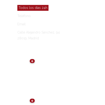
Todos los días 24h
Teléfono:
91 565 27 12
Email:
vinresa@vinresa.com
Calle Alejandro Sánchez, 94
28019, Madrid
ÚLTIMAS NOTICIAS
0
NOTICIAS
Consejos para el
Mantenimiento de
Arquetas Tras el Verano:
Preservando la
Eficiencia
0
NOTICIAS