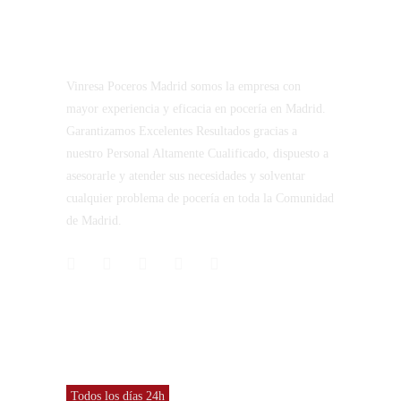
Vinresa Poceros Madrid somos la empresa con
mayor experiencia y eficacia en pocería en Madrid.
Garantizamos Excelentes Resultados gracias a
nuestro Personal Altamente Cualificado, dispuesto a
asesorarle y atender sus necesidades y solventar
cualquier problema de pocería en toda la Comunidad
de Madrid.
CONTACTO
Vinresa S.L
Todos los días 24h