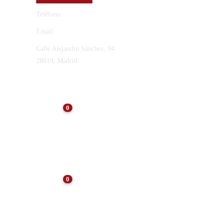
Teléfono:
91 565 27 12
Email:
vinresa@vinresa.com
Calle Alejandro Sánchez, 94
28019, Madrid
ÚLTIMAS NOTICIAS
0
NOTICIAS
Consejos para el
Mantenimiento de Arquetas
Tras el Verano: Preservando
la Eficiencia
0
NOTICIAS
10 consejos para el
mantenimiento de
comunidades de vecinos