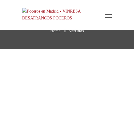
Etiqueta: vertidos
Home
vertidos
Barreras de contención en
el Barbaña para frenar el
vertido
Confederación y Diputación ponen en
marcha un proyecto para retirar el aceite
y descontaminar el cauce. El cauce del
río Barbaña, a su paso por la localidad de