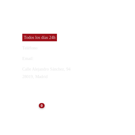
CONTACTO
Vinresa S.L
Todos los días 24h
Teléfono:
91 565 27 12
Email:
vinresa@vinresa.com
Calle Alejandro Sánchez, 94
28019, Madrid
ÚLTIMAS NOTICIAS
0
NOTICIAS
Consejos para el
Mantenimiento de Arquetas
Tras el Verano: Preservando
la Eficiencia