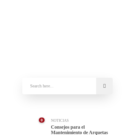
A Veiga, en San Cibrao, continuaba
recibiendo ayer manchas de aceite tras el
vertido masivo registrado durante…
NOTICIAS
0
0
NOTICIAS
Consejos para el
Mantenimiento de Arquetas