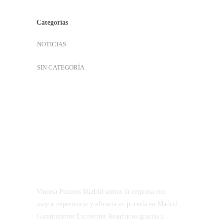
Categorías
NOTICIAS
SIN CATEGORÍA
Vinresa Poceros Madrid somos la empresa con
mayor experiencia y eficacia en pocería en Madrid.
Garantizamos Excelentes Resultados gracias a