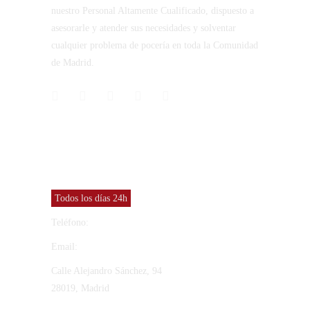
nuestro Personal Altamente Cualificado, dispuesto a
asesorarle y atender sus necesidades y solventar
cualquier problema de pocería en toda la Comunidad
de Madrid.
CONTACTO
Vinresa S.L
Todos los días 24h
Teléfono:
91 565 27 12
Email:
vinresa@vinresa.com
Calle Alejandro Sánchez, 94
28019, Madrid