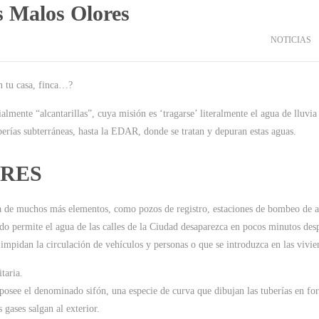
s Malos Olores
NOTICIAS
 tu casa, finca…?
mente “alcantarillas”, cuya misión es ‘tragarse’ literalmente el agua de lluvia
berías subterráneas, hasta la EDAR, donde se tratan y depuran estas aguas.
ORES
ta de muchos más elementos, como pozos de registro, estaciones de bombeo de 
ado permite el agua de las calles de la Ciudad desaparezca en pocos minutos des
mpidan la circulación de vehículos y personas o que se introduzca en las vivie
taria.
 posee el denominado sifón, una especie de curva que dibujan las tuberías en fo
gases salgan al exterior.