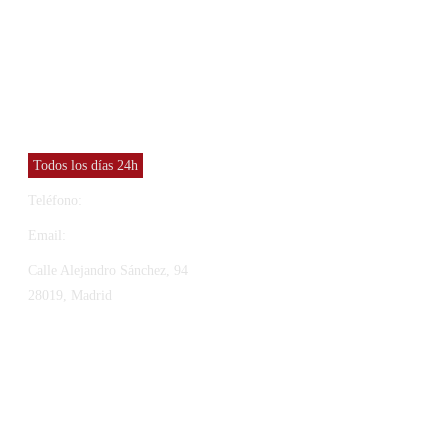
CONTACTO
y
Vinresa S.L
Todos los días 24h
Teléfono:
91 565 27 12
Email:
vinresa@vinresa.com
Calle Alejandro Sánchez, 94
28019, Madrid
T