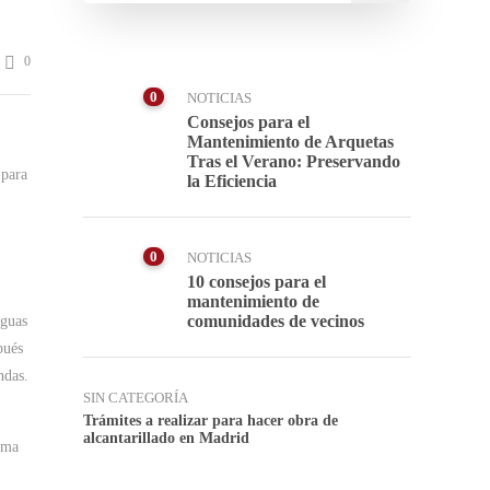
0
0
NOTICIAS
Consejos para el
Mantenimiento de Arquetas
Tras el Verano: Preservando
 para
la Eficiencia
0
NOTICIAS
10 consejos para el
mantenimiento de
comunidades de vecinos
aguas
pués
ndas.
SIN CATEGORÍA
Trámites a realizar para hacer obra de
alcantarillado en Madrid
rma