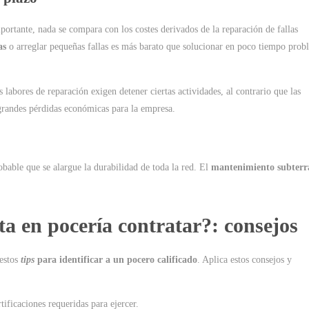
ortante, nada se compara con los costes derivados de la reparación de fallas
as
o arreglar pequeñas fallas es más barato que solucionar en poco tiempo prob
 labores de reparación exigen detener ciertas actividades, al contrario que las
grandes pérdidas económicas para la empresa.
obable que se alargue la durabilidad de toda la red. El
mantenimiento subterr
ta en pocería contratar?: consejos
 estos
tips
para identificar a un pocero calificado
. Aplica estos consejos y
rtificaciones requeridas para ejercer.