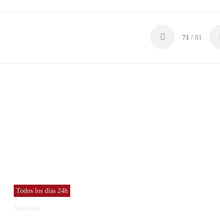
71
/ 81
CONTACTO
y
Vinresa S.L
Todos los días 24h
Teléfono:
91 565 27 12