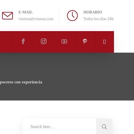
E-MAIL
HORARIO
vinresa@vinresa.com
Todos los días 24h
poceros con experiencia