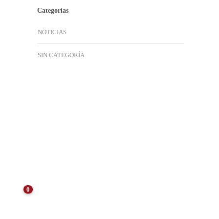
Categorías
NOTICIAS
SIN CATEGORÍA
ÚLTIMAS NOTICIAS
0
NOTICIAS
Consejos para el Mantenimiento de
Arquetas Tras el Verano: Preservando la
Eficiencia