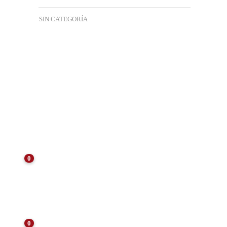
SIN CATEGORÍA
ÚLTIMAS NOTICIAS
0
NOTICIAS
Consejos para el Mantenimiento de
Arquetas Tras el Verano: Preservando la
Eficiencia
0
NOTICIAS