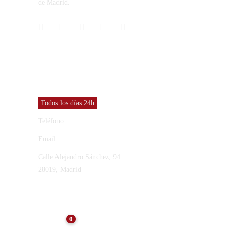
de Madrid.
CONTACTO
Vinresa S.L
Todos los días 24h
Teléfono:
91 565 27 12
Email:
vinresa@vinresa.com
Calle Alejandro Sánchez, 94
28019, Madrid
ÚLTIMAS NOTICIAS
0
NOTICIAS