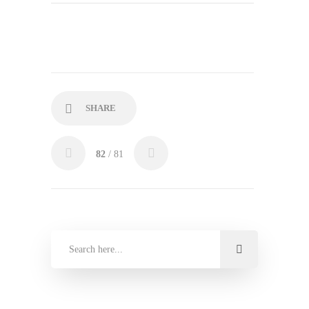
SHARE
82
/ 81