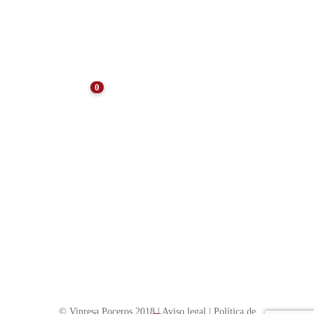
Consejos para el
Mantenimiento de Arquetas
Tras el Verano: Preservando
la Eficiencia
0
NOTICIAS
10 consejos para el
mantenimiento de
comunidades de vecinos
SIN CATEGORÍA
Trámites a realizar para hacer obra de
alcantarillado en Madrid
© Vinresa Poceros 2018 |
Aviso legal
|
Política de