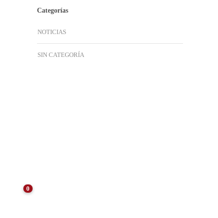
Categorías
NOTICIAS
SIN CATEGORÍA
ÚLTIMAS NOTICIAS
0
NOTICIAS
Consejos para el Mantenimiento de
Arquetas Tras el Verano: Preservando la
Eficiencia