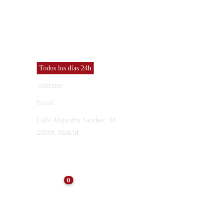
CONTACTO
Vinresa S.L
Todos los días 24h
Teléfono:
91 565 27 12
Email:
vinresa@vinresa.com
Calle Alejandro Sánchez, 94
28019, Madrid
ÚLTIMAS NOTICIAS
0
NOTICIAS
Consejos para el
Mantenimiento de Arquetas
Tras el Verano: Preservando
la Eficiencia