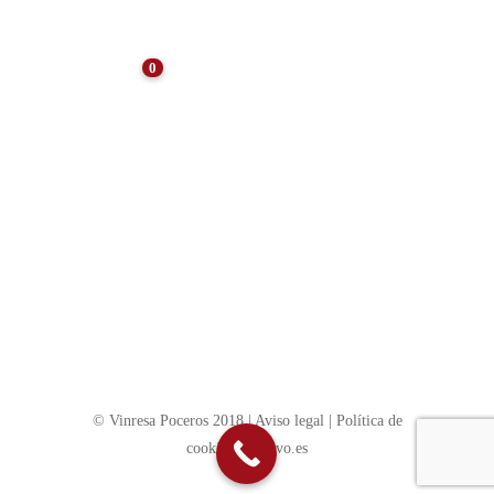
0
NOTICIAS
10 consejos para el
mantenimiento de
comunidades de vecinos
SIN CATEGORÍA
Trámites a realizar para hacer obra de
alcantarillado en Madrid
© Vinresa Poceros 2018 |
Aviso legal
|
Política de
cookies
|
evotivo.es