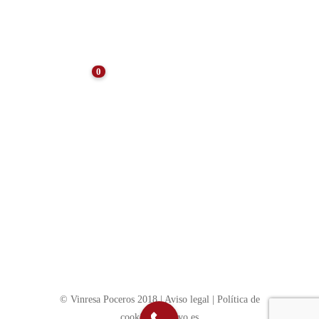
Tras el Verano: Preservando
la Eficiencia
0
NOTICIAS
10 consejos para el
mantenimiento de
comunidades de vecinos
SIN CATEGORÍA
Trámites a realizar para hacer obra de
alcantarillado en Madrid
© Vinresa Poceros 2018 |
Aviso legal
|
Política de
cookies
|
evotivo.es