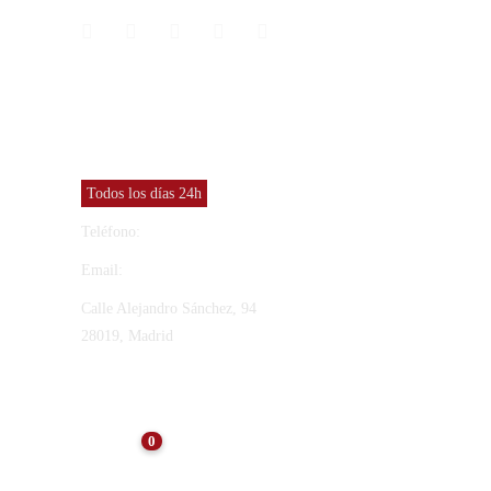
CONTACTO
Vinresa S.L
Todos los días 24h
Teléfono:
91 565 27 12
Email:
vinresa@vinresa.com
Calle Alejandro Sánchez, 94
28019, Madrid
ÚLTIMAS NOTICIAS
0
NOTICIAS
Consejos para el
Mantenimiento de Arquetas